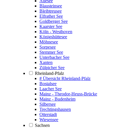
Auesee
Blausteinsee
Bleibtreusee
Elfrather See
Goldberger See
Kaarster See
Köln - Westhoven
Königshüttesee
Möhnesee
Sorpesee
Stemmer See
Unterbacher See
Xanten
Zülpicher See
Rheinland-Pfalz
# Übersicht Rheinland-Pfalz
Bostalsee
Laacher See
Mainz - Theodor-Heuss-Brücke
Mainz - Budenheim
Silbersee
Trechtingshausen
Otterstadt
Wiesensee
Sachsen