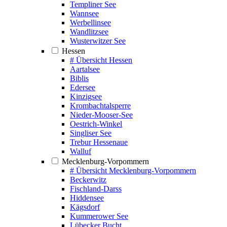
Templiner See
Wannsee
Werbellinsee
Wandlitzsee
Wusterwitzer See
Hessen
# Übersicht Hessen
Aartalsee
Biblis
Edersee
Kinzigsee
Krombachtalsperre
Nieder-Mooser-See
Oestrich-Winkel
Singliser See
Trebur Hessenaue
Walluf
Mecklenburg-Vorpommern
# Übersicht Mecklenburg-Vorpommern
Beckerwitz
Fischland-Darss
Hiddensee
Kägsdorf
Kummerower See
Lübecker Bucht