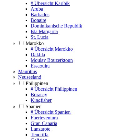
# Übersicht Karibik
Aruba
Barbados
Bonaire
Dominikanische Republik
Isla Margarita
St. Lucia
Marokko
# Übersicht Marokko
Dakhla
Moulay Bouzerktoun
Essaouira
Mauritius
Neuseeland
Philippinen
# Übersicht Philippinen
Boracay
Kingfisher
Spanien
# Übersicht Spanien
Fuerteventura
Gran Canaria
Lanzarote
Teneriffa