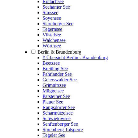
Rottachsee
Seehamer See
Simssee
Soyensee
Starnberger See
Tegernsee
Vilstalsee
Walchensee
Wörthsee
Berlin & Brandenburg
# Übersicht Berlin - Brandenburg
Beetzsee
Breitling See
Fahrlander See
Geierswalder See
Grimnitzsee
Müggelsee
Parsteiner See
Plauer See
Rangsdorfer See
Scharmützelsee
Schwielowsee
Senftenberger See
Spremberg Talsperre
Tegeler See