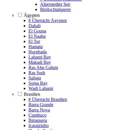
Alperstedter See
Bleilochtalsperre
Ägypten
# Übersicht Ägypten
Dahab
El Gouna
El Naaba
El Tur
Hamata
Hurghada
Lahami Bay
Makadi Bay
Ras Abu Galum
Ras Sudr
Safaga
Soma Bay
Wadi Lahami
Brasilien
# Übersicht Brasilien
Barra Grande
Barra Nova
Cumbuco
Ibiraquera
Icaraizinho