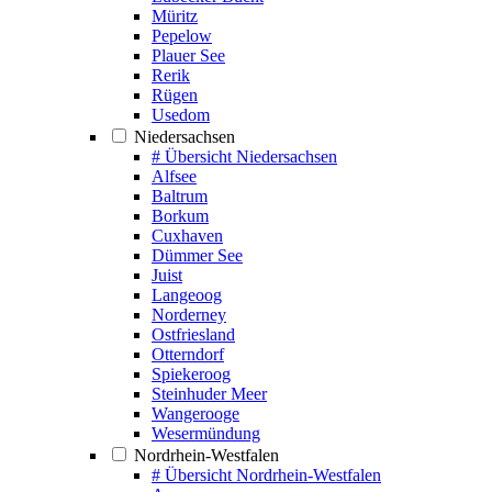
Müritz
Pepelow
Plauer See
Rerik
Rügen
Usedom
Niedersachsen
# Übersicht Niedersachsen
Alfsee
Baltrum
Borkum
Cuxhaven
Dümmer See
Juist
Langeoog
Norderney
Ostfriesland
Otterndorf
Spiekeroog
Steinhuder Meer
Wangerooge
Wesermündung
Nordrhein-Westfalen
# Übersicht Nordrhein-Westfalen