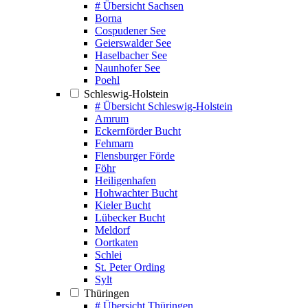
# Übersicht Sachsen
Borna
Cospudener See
Geierswalder See
Haselbacher See
Naunhofer See
Poehl
Schleswig-Holstein
# Übersicht Schleswig-Holstein
Amrum
Eckernförder Bucht
Fehmarn
Flensburger Förde
Föhr
Heiligenhafen
Hohwachter Bucht
Kieler Bucht
Lübecker Bucht
Meldorf
Oortkaten
Schlei
St. Peter Ording
Sylt
Thüringen
# Übersicht Thüringen