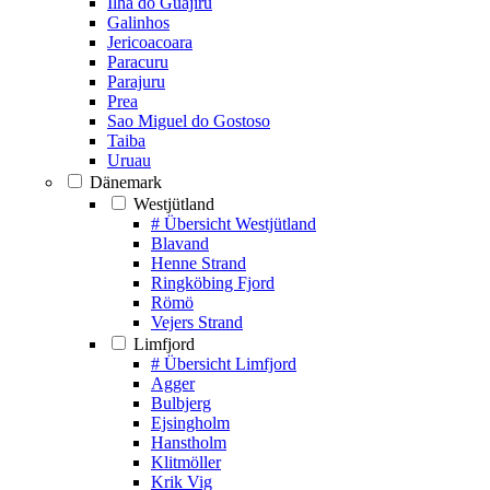
Ilha do Guajiru
Galinhos
Jericoacoara
Paracuru
Parajuru
Prea
Sao Miguel do Gostoso
Taiba
Uruau
Dänemark
Westjütland
# Übersicht Westjütland
Blavand
Henne Strand
Ringköbing Fjord
Römö
Vejers Strand
Limfjord
# Übersicht Limfjord
Agger
Bulbjerg
Ejsingholm
Hanstholm
Klitmöller
Krik Vig