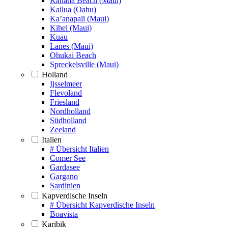
Kanaha Beach (Maui)
Kailua (Oahu)
Ka’anapali (Maui)
Kihei (Maui)
Kuau
Lanes (Maui)
Ohukai Beach
Spreckelsville (Maui)
Holland
Ijsselmeer
Flevoland
Friesland
Nordholland
Südholland
Zeeland
Italien
# Übersicht Italien
Comer See
Gardasee
Gargano
Sardinien
Kapverdische Inseln
# Übersicht Kapverdische Inseln
Boavista
Karibik