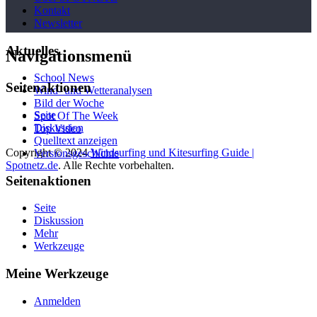
Kontakt
Newsletter
Aktuelles
Navigationsmenü
School News
Seitenaktionen
Wind- und Wetteranalysen
Bild der Woche
Seite
Spot Of The Week
Diskussion
Top Video
Quelltext anzeigen
Copyright © 2024
Windsurfing und Kitesurfing Guide |
Versionsgeschichte
Spotnetz.de
. Alle Rechte vorbehalten.
Seitenaktionen
Seite
Diskussion
Mehr
Werkzeuge
Meine Werkzeuge
Anmelden