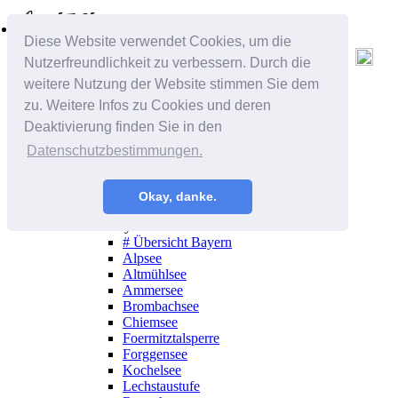
Alle Regionen
Diese Website verwendet Cookies, um die
Deutschland
Nutzerfreundlichkeit zu verbessern. Durch die
Baden-Württemberg
# Übersicht Baden-Württemberg
weitere Nutzung der Website stimmen Sie dem
Badsee
zu. Weitere Infos zu Cookies und deren
Bodensee
Deaktivierung finden Sie in den
Epplesee
Erlichsee
Datenschutzbestimmungen.
Hardtsee
Lauterbourg
Otterstadt
Okay, danke.
Schluchsee
Bayern
# Übersicht Bayern
Alpsee
Altmühlsee
Ammersee
Brombachsee
Chiemsee
Foermitztalsperre
Forggensee
Kochelsee
Lechstaustufe