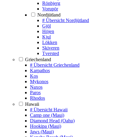
Rönbjerg
Vorupör
Nordjütland
# Übersicht Nordjütland
Gjöl
Höjen
Kjul
Lökken
Skiveren
Tversted
Griechenland
# Übersicht Griechenland
Karpathos
Kos
Mykonos
Naxos
Paros
Rhodos
Hawaii
# Übersicht Hawaii
Camp one (Maui)
Diamond Head (Oahu)
Hookipa (Maui)
Jaws (Maui)