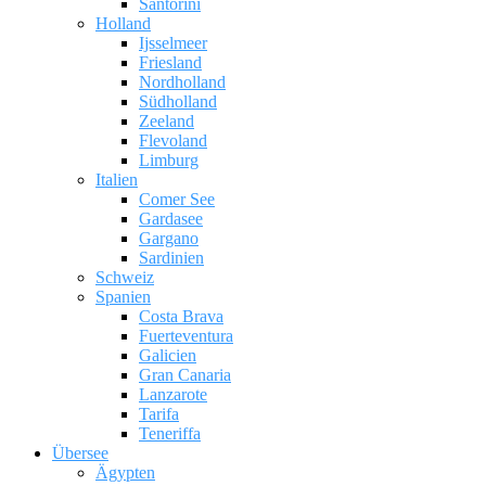
Santorini
Holland
Ijsselmeer
Friesland
Nordholland
Südholland
Zeeland
Flevoland
Limburg
Italien
Comer See
Gardasee
Gargano
Sardinien
Schweiz
Spanien
Costa Brava
Fuerteventura
Galicien
Gran Canaria
Lanzarote
Tarifa
Teneriffa
Übersee
Ägypten