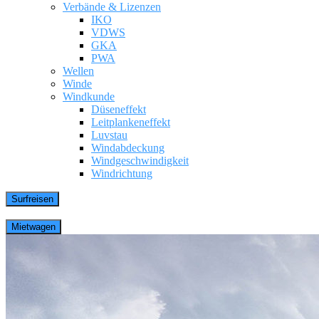
Verbände & Lizenzen
IKO
VDWS
GKA
PWA
Wellen
Winde
Windkunde
Düseneffekt
Leitplankeneffekt
Luvstau
Windabdeckung
Windgeschwindigkeit
Windrichtung