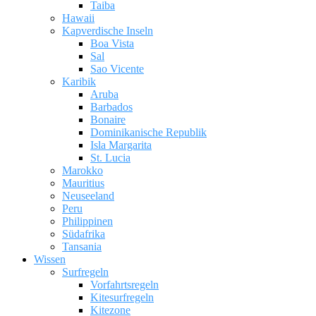
Taiba
Hawaii
Kapverdische Inseln
Boa Vista
Sal
Sao Vicente
Karibik
Aruba
Barbados
Bonaire
Dominikanische Republik
Isla Margarita
St. Lucia
Marokko
Mauritius
Neuseeland
Peru
Philippinen
Südafrika
Tansania
Wissen
Surfregeln
Vorfahrtsregeln
Kitesurfregeln
Kitezone