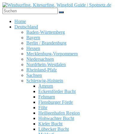
Zum
Inhalt
springen
Windsurfing,
Home
Kitesurfing,
Deutschland
Wingfoil
Baden-Württemberg
Guide
Bayern
|
Berlin / Brandenburg
Hessen
Spotnetz.de
Mecklenburg-Vorpommern
Niedersachsen
WINDSURFING
Nordrhein-Westfalen
UND
Rheinland-Pfalz
KITESURFING
Sachsen
GUIDE
Schleswig-Holstein
Amrum
Eckernförder Bucht
Fehmarn
Flensburger Förde
Föhr
Heiligenhafen Region
Hohwachter Bucht
Kieler Bucht
Lübecker Bucht