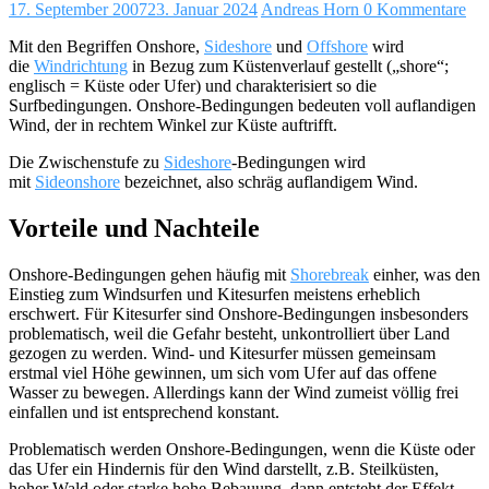
17. September 2007
23. Januar 2024
Andreas Horn
0 Kommentare
Mit den Begriffen Onshore,
Sideshore
und
Offshore
wird
die
Windrichtung
in Bezug zum Küstenverlauf gestellt („shore“;
englisch = Küste oder Ufer) und charakterisiert so die
Surfbedingungen. Onshore-Bedingungen bedeuten voll auflandigen
Wind, der in rechtem Winkel zur Küste auftrifft.
Die Zwischenstufe zu
Sideshore
-Bedingungen wird
mit
Sideonshore
bezeichnet, also schräg auflandigem Wind.
Vorteile und Nachteile
Onshore-Bedingungen gehen häufig mit
Shorebreak
einher, was den
Einstieg zum Windsurfen und Kitesurfen meistens erheblich
erschwert. Für Kitesurfer sind Onshore-Bedingungen insbesonders
problematisch, weil die Gefahr besteht, unkontrolliert über Land
gezogen zu werden. Wind- und Kitesurfer müssen gemeinsam
erstmal viel Höhe gewinnen, um sich vom Ufer auf das offene
Wasser zu bewegen. Allerdings kann der Wind zumeist völlig frei
einfallen und ist entsprechend konstant.
Problematisch werden Onshore-Bedingungen, wenn die Küste oder
das Ufer ein Hindernis für den Wind darstellt, z.B. Steilküsten,
hoher Wald oder starke hohe Bebauung, dann entsteht der Effekt