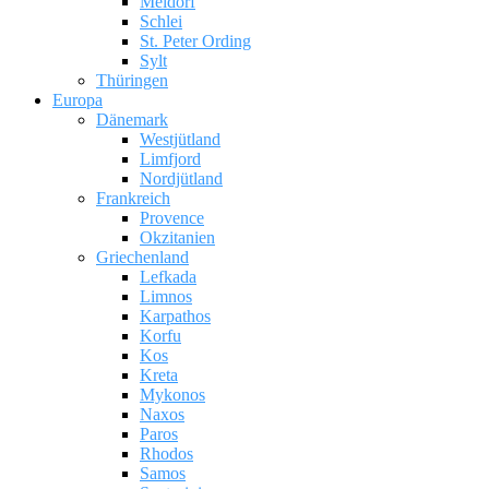
Meldorf
Schlei
St. Peter Ording
Sylt
Thüringen
Europa
Dänemark
Westjütland
Limfjord
Nordjütland
Frankreich
Provence
Okzitanien
Griechenland
Lefkada
Limnos
Karpathos
Korfu
Kos
Kreta
Mykonos
Naxos
Paros
Rhodos
Samos