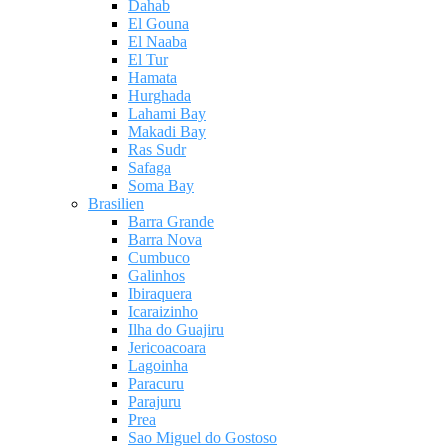
Dahab
El Gouna
El Naaba
El Tur
Hamata
Hurghada
Lahami Bay
Makadi Bay
Ras Sudr
Safaga
Soma Bay
Brasilien
Barra Grande
Barra Nova
Cumbuco
Galinhos
Ibiraquera
Icaraizinho
Ilha do Guajiru
Jericoacoara
Lagoinha
Paracuru
Parajuru
Prea
Sao Miguel do Gostoso