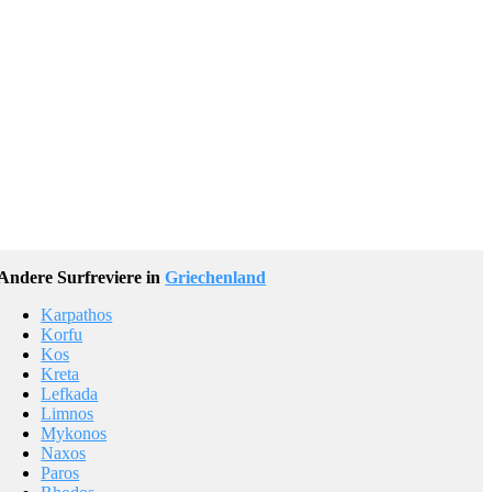
Andere
Surfreviere in
Griechenland
Karpathos
Korfu
Kos
Kreta
Lefkada
Limnos
Mykonos
Naxos
Paros