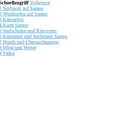
Schnellzugriff
Verbergen
1
Surfspots auf Samos
2
Windsurfen auf Samos
3
Kitesurfen
4
Karte Samos
5
Surfschulen und Kitecenter
6
Kitereisen und Surfreisen Samos
7
Hotels und Übernachtungen
8
Wind und Wetter
9
Video