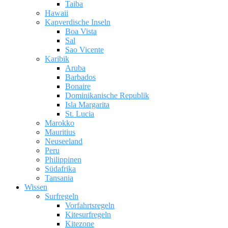
Taiba
Hawaii
Kapverdische Inseln
Boa Vista
Sal
Sao Vicente
Karibik
Aruba
Barbados
Bonaire
Dominikanische Republik
Isla Margarita
St. Lucia
Marokko
Mauritius
Neuseeland
Peru
Philippinen
Südafrika
Tansania
Wissen
Surfregeln
Vorfahrtsregeln
Kitesurfregeln
Kitezone