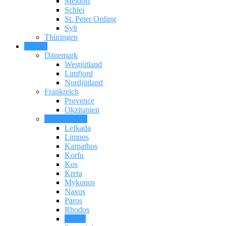
Meldorf
Schlei
St. Peter Ording
Sylt
Thüringen
Europa
Dänemark
Westjütland
Limfjord
Nordjütland
Frankreich
Provence
Okzitanien
Griechenland
Lefkada
Limnos
Karpathos
Korfu
Kos
Kreta
Mykonos
Naxos
Paros
Rhodos
Samos