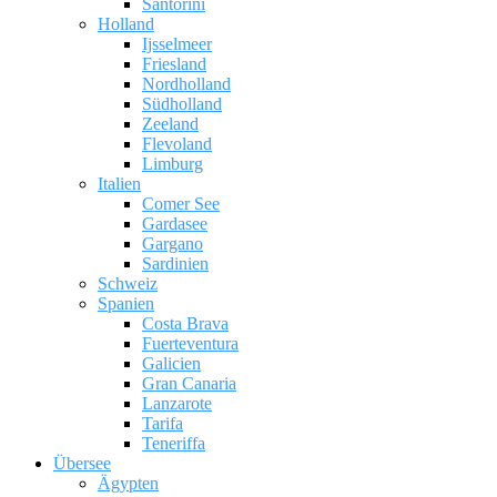
Santorini
Holland
Ijsselmeer
Friesland
Nordholland
Südholland
Zeeland
Flevoland
Limburg
Italien
Comer See
Gardasee
Gargano
Sardinien
Schweiz
Spanien
Costa Brava
Fuerteventura
Galicien
Gran Canaria
Lanzarote
Tarifa
Teneriffa
Übersee
Ägypten