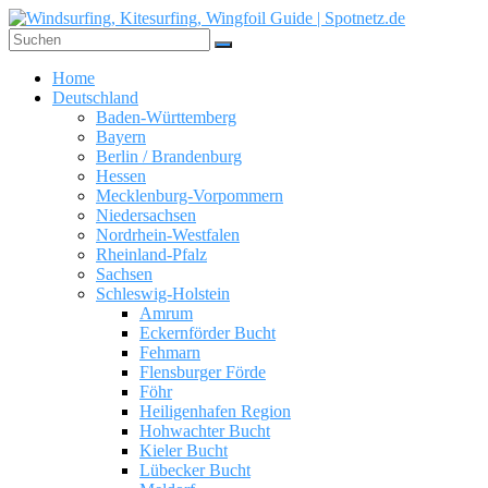
Zum
Inhalt
springen
Windsurfing,
Home
Kitesurfing,
Deutschland
Wingfoil
Baden-Württemberg
Guide
Bayern
|
Berlin / Brandenburg
Hessen
Spotnetz.de
Mecklenburg-Vorpommern
Niedersachsen
WINDSURFING
Nordrhein-Westfalen
UND
Rheinland-Pfalz
KITESURFING
Sachsen
GUIDE
Schleswig-Holstein
Amrum
Eckernförder Bucht
Fehmarn
Flensburger Förde
Föhr
Heiligenhafen Region
Hohwachter Bucht
Kieler Bucht
Lübecker Bucht