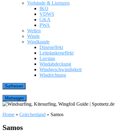
Verbände & Lizenzen
IKO
VDWS
GKA
PWA
Wellen
Winde
Windkunde
Düseneffekt
Leitplankeneffekt
Luvstau
Windabdeckung
Windgeschwindigkeit
Windrichtung
Home
»
Griechenland
»
Samos
Samos