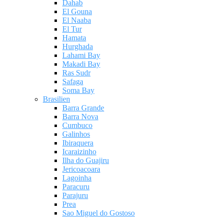
Dahab
El Gouna
El Naaba
El Tur
Hamata
Hurghada
Lahami Bay
Makadi Bay
Ras Sudr
Safaga
Soma Bay
Brasilien
Barra Grande
Barra Nova
Cumbuco
Galinhos
Ibiraquera
Icaraizinho
Ilha do Guajiru
Jericoacoara
Lagoinha
Paracuru
Parajuru
Prea
Sao Miguel do Gostoso