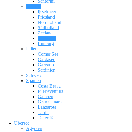
Santorini
Holland
Ijsselmeer
Friesland
Nordholland
Südholland
Zeeland
Flevoland
Limburg
Italien
Comer See
Gardasee
Gargano
Sardinien
Schweiz
Spanien
Costa Brava
Fuerteventura
Galicien
Gran Canaria
Lanzarote
Tarifa
Teneriffa
Übersee
Ägypten