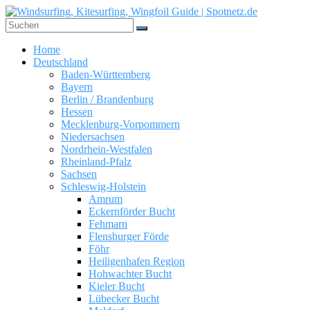
Zum
Inhalt
springen
Windsurfing,
Home
Kitesurfing,
Deutschland
Wingfoil
Baden-Württemberg
Guide
Bayern
|
Berlin / Brandenburg
Hessen
Spotnetz.de
Mecklenburg-Vorpommern
Niedersachsen
WINDSURFING
Nordrhein-Westfalen
UND
Rheinland-Pfalz
KITESURFING
Sachsen
GUIDE
Schleswig-Holstein
Amrum
Eckernförder Bucht
Fehmarn
Flensburger Förde
Föhr
Heiligenhafen Region
Hohwachter Bucht
Kieler Bucht
Lübecker Bucht