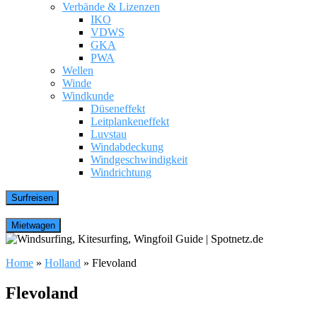
Verbände & Lizenzen
IKO
VDWS
GKA
PWA
Wellen
Winde
Windkunde
Düseneffekt
Leitplankeneffekt
Luvstau
Windabdeckung
Windgeschwindigkeit
Windrichtung
Home
»
Holland
»
Flevoland
Flevoland