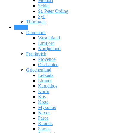
Meldorf
Schlei
St. Peter Ording
Sylt
Thüringen
Europa
Dänemark
Westjütland
Limfjord
Nordjütland
Frankreich
Provence
Okzitanien
Griechenland
Lefkada
Limnos
Karpathos
Korfu
Kos
Kreta
Mykonos
Naxos
Paros
Rhodos
Samos