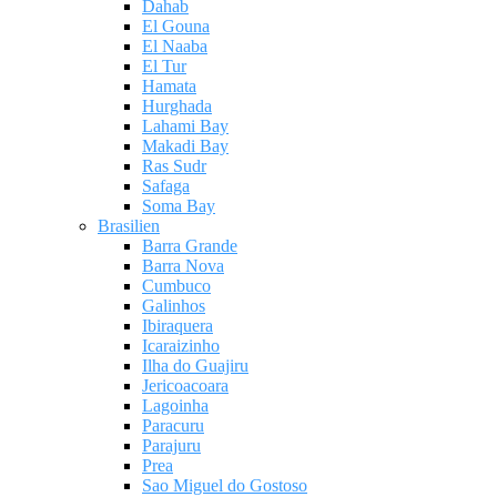
Dahab
El Gouna
El Naaba
El Tur
Hamata
Hurghada
Lahami Bay
Makadi Bay
Ras Sudr
Safaga
Soma Bay
Brasilien
Barra Grande
Barra Nova
Cumbuco
Galinhos
Ibiraquera
Icaraizinho
Ilha do Guajiru
Jericoacoara
Lagoinha
Paracuru
Parajuru
Prea
Sao Miguel do Gostoso