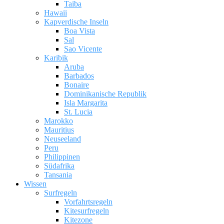
Taiba
Hawaii
Kapverdische Inseln
Boa Vista
Sal
Sao Vicente
Karibik
Aruba
Barbados
Bonaire
Dominikanische Republik
Isla Margarita
St. Lucia
Marokko
Mauritius
Neuseeland
Peru
Philippinen
Südafrika
Tansania
Wissen
Surfregeln
Vorfahrtsregeln
Kitesurfregeln
Kitezone