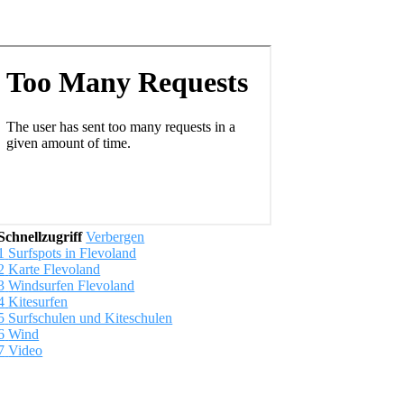
Schnellzugriff
Verbergen
1
Surfspots in Flevoland
2
Karte Flevoland
3
Windsurfen Flevoland
4
Kitesurfen
5
Surfschulen und Kiteschulen
6
Wind
7
Video