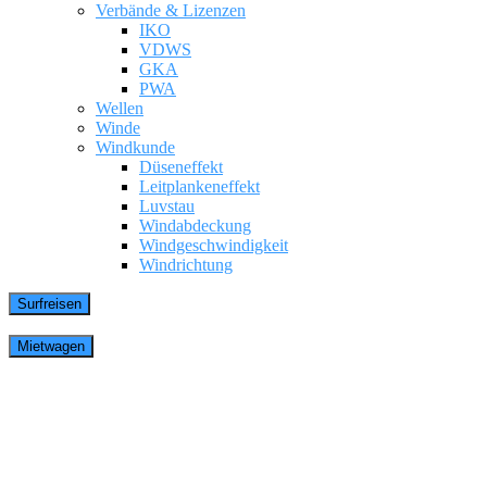
Verbände & Lizenzen
IKO
VDWS
GKA
PWA
Wellen
Winde
Windkunde
Düseneffekt
Leitplankeneffekt
Luvstau
Windabdeckung
Windgeschwindigkeit
Windrichtung