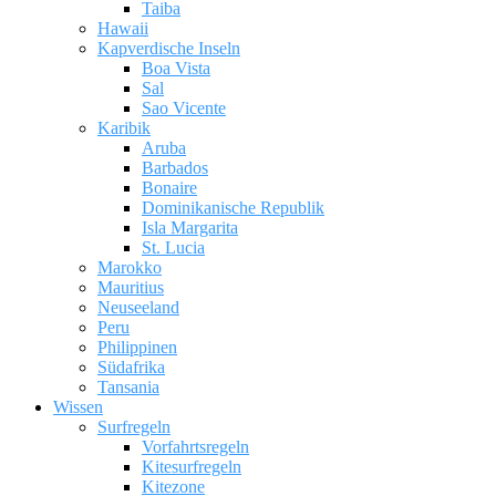
Taiba
Hawaii
Kapverdische Inseln
Boa Vista
Sal
Sao Vicente
Karibik
Aruba
Barbados
Bonaire
Dominikanische Republik
Isla Margarita
St. Lucia
Marokko
Mauritius
Neuseeland
Peru
Philippinen
Südafrika
Tansania
Wissen
Surfregeln
Vorfahrtsregeln
Kitesurfregeln
Kitezone