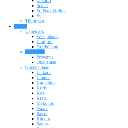
Meldorf
Schlei
St. Peter Ording
Sylt
Thüringen
Europa
Dänemark
Westjütland
Limfjord
Nordjütland
Frankreich
Provence
Okzitanien
Griechenland
Lefkada
Limnos
Karpathos
Korfu
Kos
Kreta
Mykonos
Naxos
Paros
Rhodos
Samos