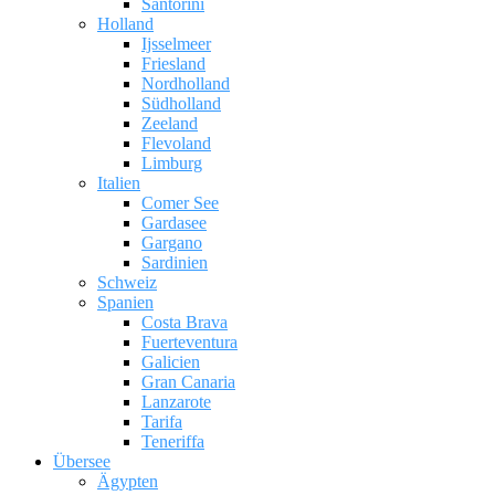
Santorini
Holland
Ijsselmeer
Friesland
Nordholland
Südholland
Zeeland
Flevoland
Limburg
Italien
Comer See
Gardasee
Gargano
Sardinien
Schweiz
Spanien
Costa Brava
Fuerteventura
Galicien
Gran Canaria
Lanzarote
Tarifa
Teneriffa
Übersee
Ägypten