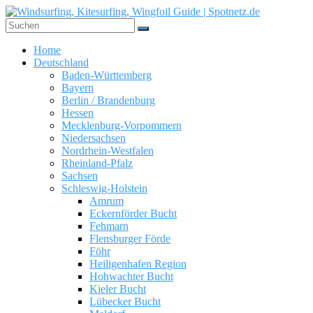
Zum
Inhalt
springen
Windsurfing,
Home
Kitesurfing,
Deutschland
Wingfoil
Baden-Württemberg
Guide
Bayern
|
Berlin / Brandenburg
Hessen
Spotnetz.de
Mecklenburg-Vorpommern
Niedersachsen
WINDSURFING
Nordrhein-Westfalen
UND
Rheinland-Pfalz
KITESURFING
Sachsen
GUIDE
Schleswig-Holstein
Amrum
Eckernförder Bucht
Fehmarn
Flensburger Förde
Föhr
Heiligenhafen Region
Hohwachter Bucht
Kieler Bucht
Lübecker Bucht