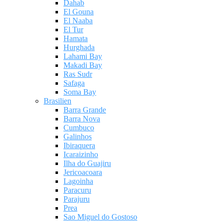
Dahab
El Gouna
El Naaba
El Tur
Hamata
Hurghada
Lahami Bay
Makadi Bay
Ras Sudr
Safaga
Soma Bay
Brasilien
Barra Grande
Barra Nova
Cumbuco
Galinhos
Ibiraquera
Icaraizinho
Ilha do Guajiru
Jericoacoara
Lagoinha
Paracuru
Parajuru
Prea
Sao Miguel do Gostoso