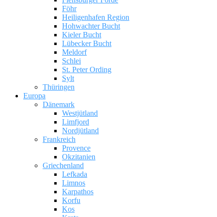
Föhr
Heiligenhafen Region
Hohwachter Bucht
Kieler Bucht
Lübecker Bucht
Meldorf
Schlei
St. Peter Ording
Sylt
Thüringen
Europa
Dänemark
Westjütland
Limfjord
Nordjütland
Frankreich
Provence
Okzitanien
Griechenland
Lefkada
Limnos
Karpathos
Korfu
Kos