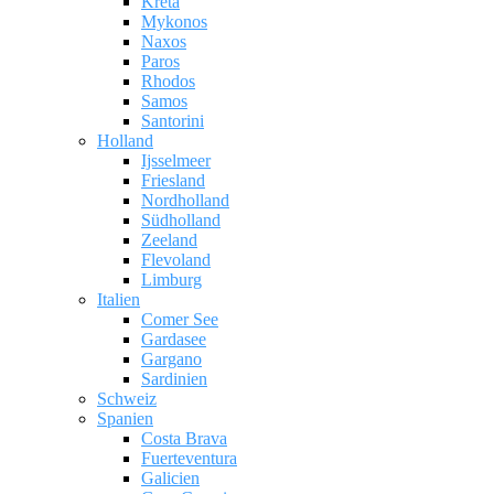
Kreta
Mykonos
Naxos
Paros
Rhodos
Samos
Santorini
Holland
Ijsselmeer
Friesland
Nordholland
Südholland
Zeeland
Flevoland
Limburg
Italien
Comer See
Gardasee
Gargano
Sardinien
Schweiz
Spanien
Costa Brava
Fuerteventura
Galicien