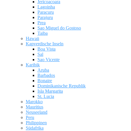
Jericoacoara
Lagoinha
Paracuru
Parajuru
Prea
Sao Miguel do Gostoso
Taiba
Hawaii
Kapverdische Inseln
Boa Vista
Sal
Sao Vicente
Karibik
Aruba
Barbados
Bonaire
Dominikanische Republik
Isla Margarita
St. Lucia
Marokko
Mauritius
Neuseeland
Peru
Philippinen
Südafrika