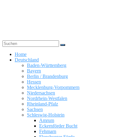
Zum
Inhalt
springen
Windsurfing,
Home
Kitesurfing,
Deutschland
Wingfoil
Baden-Württemberg
Guide
Bayern
|
Berlin / Brandenburg
Hessen
Spotnetz.de
Mecklenburg-Vorpommern
Niedersachsen
WINDSURFING
Nordrhein-Westfalen
UND
Rheinland-Pfalz
KITESURFING
Sachsen
GUIDE
Schleswig-Holstein
Amrum
Eckernförder Bucht
Fehmarn
Flensburger Förde