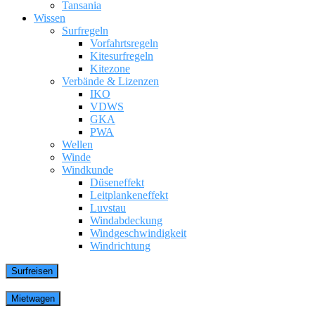
Tansania
Wissen
Surfregeln
Vorfahrtsregeln
Kitesurfregeln
Kitezone
Verbände & Lizenzen
IKO
VDWS
GKA
PWA
Wellen
Winde
Windkunde
Düseneffekt
Leitplankeneffekt
Luvstau
Windabdeckung
Windgeschwindigkeit
Windrichtung