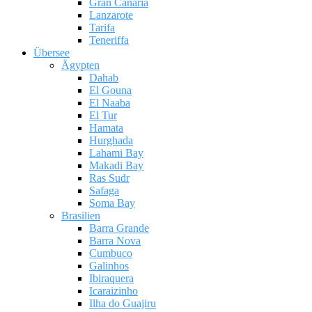
Gran Canaria
Lanzarote
Tarifa
Teneriffa
Übersee
Ägypten
Dahab
El Gouna
El Naaba
El Tur
Hamata
Hurghada
Lahami Bay
Makadi Bay
Ras Sudr
Safaga
Soma Bay
Brasilien
Barra Grande
Barra Nova
Cumbuco
Galinhos
Ibiraquera
Icaraizinho
Ilha do Guajiru