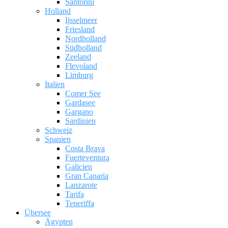
Santorini
Holland
Ijsselmeer
Friesland
Nordholland
Südholland
Zeeland
Flevoland
Limburg
Italien
Comer See
Gardasee
Gargano
Sardinien
Schweiz
Spanien
Costa Brava
Fuerteventura
Galicien
Gran Canaria
Lanzarote
Tarifa
Teneriffa
Übersee
Ägypten