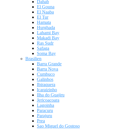
Dahab
El Gouna
El Naaba
El Tur
Hamata
Hurghada
Lahami Bay
Makadi Bay
Ras Sudr
Safaga
Soma Bay
Brasilien
Barra Grande
Barra Nova
Cumbuco
Galinhos
Ibiraquera
Icaraizinho
Ilha do Guajiru
Jericoacoara
Lagoinha
Paracuru
Parajuru
Prea
Sao Miguel do Gostoso