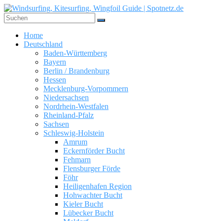
Zum
Inhalt
springen
Windsurfing,
Home
Kitesurfing,
Deutschland
Wingfoil
Baden-Württemberg
Guide
Bayern
|
Berlin / Brandenburg
Hessen
Spotnetz.de
Mecklenburg-Vorpommern
Niedersachsen
WINDSURFING
Nordrhein-Westfalen
UND
Rheinland-Pfalz
KITESURFING
Sachsen
GUIDE
Schleswig-Holstein
Amrum
Eckernförder Bucht
Fehmarn
Flensburger Förde
Föhr
Heiligenhafen Region
Hohwachter Bucht
Kieler Bucht
Lübecker Bucht