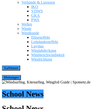
Verbände & Lizenzen
IKO
VDWS
GKA
PWA
Wellen
Winde
Windkunde
Düseneffekt
Leitplankeneffekt
Luvstau
Windabdeckung
Windgeschwindigkeit
Windrichtung
School News
School News