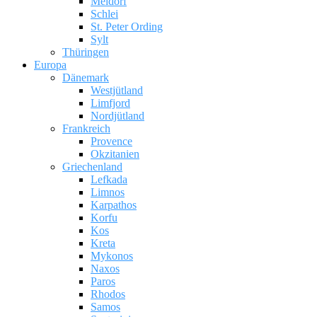
Meldorf
Schlei
St. Peter Ording
Sylt
Thüringen
Europa
Dänemark
Westjütland
Limfjord
Nordjütland
Frankreich
Provence
Okzitanien
Griechenland
Lefkada
Limnos
Karpathos
Korfu
Kos
Kreta
Mykonos
Naxos
Paros
Rhodos
Samos