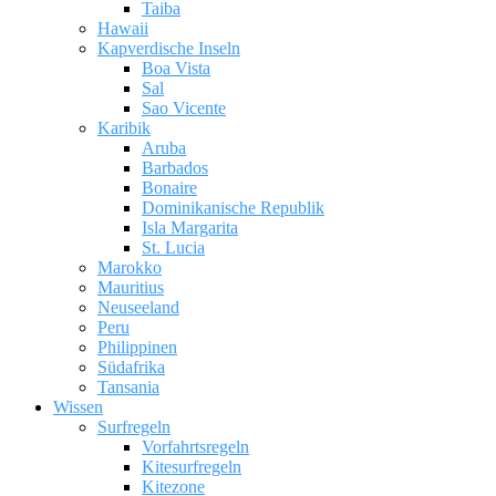
Taiba
Hawaii
Kapverdische Inseln
Boa Vista
Sal
Sao Vicente
Karibik
Aruba
Barbados
Bonaire
Dominikanische Republik
Isla Margarita
St. Lucia
Marokko
Mauritius
Neuseeland
Peru
Philippinen
Südafrika
Tansania
Wissen
Surfregeln
Vorfahrtsregeln
Kitesurfregeln
Kitezone