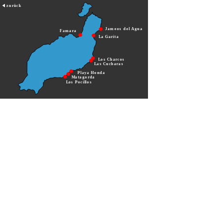
zurück
Jameos del Agua
Famara
La Garita
Los Charcos
Las Cucharas
Playa Honda
Matagorda
Los Pocillos